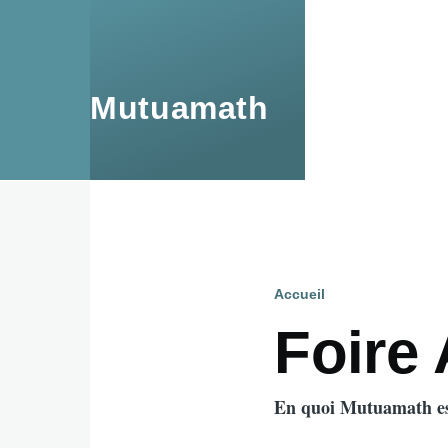
Aller au contenu principal
Mutuamath
Accueil
Fil
Foire
d'Ariane
En quoi Mutuamath est