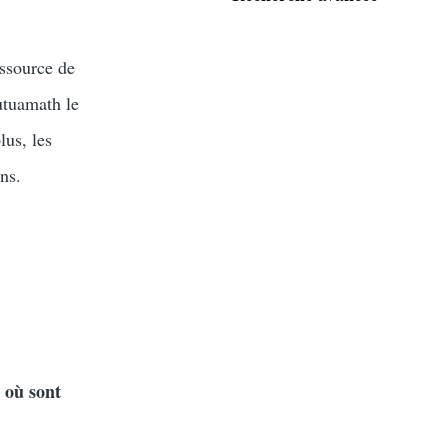
essource de
utuamath le
lus, les
ns.
 où sont