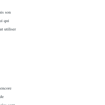
uis son
ui qui
t utiliser
 encore
 de
vées sont