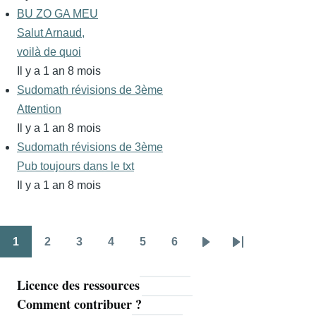
BU ZO GA MEU
Salut Arnaud,
voilà de quoi
Il y a 1 an 8 mois
Sudomath révisions de 3ème
Attention
Il y a 1 an 8 mois
Sudomath révisions de 3ème
Pub toujours dans le txt
Il y a 1 an 8 mois
1
2
3
4
5
6
Pagination
Page
Page
Page
Page
Page
Page
Page
Dernière
suivante
page
Licence des ressources
Navigation
Comment contribuer ?
principale