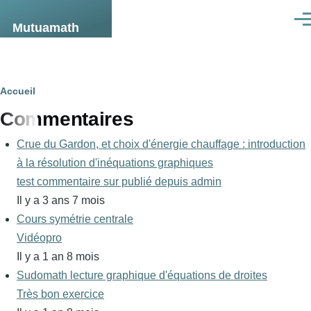
Aller au contenu principal
Men
Mutuamath
Fil
Accueil
Commentaires
d'Ariane
Crue du Gardon, et choix d'énergie chauffage : introduction
à la résolution d'inéquations graphiques
test commentaire sur publié depuis admin
Il y a 3 ans 7 mois
Cours symétrie centrale
Vidéopro
Il y a 1 an 8 mois
Sudomath lecture graphique d'équations de droites
Très bon exercice