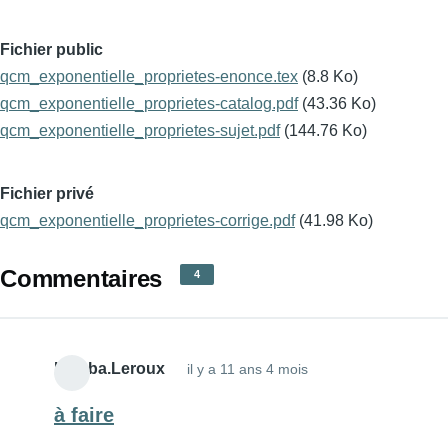
Fichier public
qcm_exponentielle_proprietes-enonce.tex
(8.8 Ko)
qcm_exponentielle_proprietes-catalog.pdf
(43.36 Ko)
qcm_exponentielle_proprietes-sujet.pdf
(144.76 Ko)
Fichier privé
qcm_exponentielle_proprietes-corrige.pdf
(41.98 Ko)
Commentaires
4
Liouba.Leroux
il y a 11 ans 4 mois
à faire