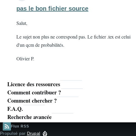
pas le bon fichier source
Salut,
Le sujet non plus ne correspond pas. Le fichier .tex est celui
d'un qcm de probabilités.
Olivier P.
Licence des ressources
Navigation
Comment contribuer ?
principale
Comment chercher ?
F.A.Q.
Recherche avancée
Flux RSS
Propulsé par
Drupal