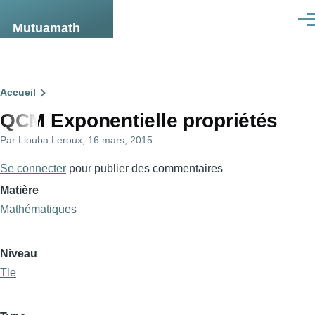
Aller au contenu principal
Men
Mutuamath
Fil
Accueil
QCM Exponentielle propriétés
d'Ariane
Par
Liouba.Leroux
, 16 mars, 2015
Se connecter
pour publier des commentaires
Matière
Mathématiques
Niveau
Tle