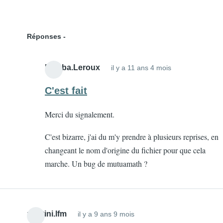
Réponses
Liouba.Leroux
il y a 11 ans 4 mois
En
réponse
C'est fait
à
Merci du signalement.
Bonjour
Le
C'est bizarre, j'ai du m'y prendre à plusieurs reprises, en
corrigé
changeant le nom d'origine du fichier pour que cela
concerne
marche. Un bug de mutuamath ?
par
oudinchristine
pontini.lfm
il y a 9 ans 9 mois