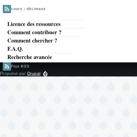
cours ; décimaux
Licence des ressources
Navigation
Comment contribuer ?
principale
Comment chercher ?
F.A.Q.
Recherche avancée
Flux RSS
Propulsé par
Drupal