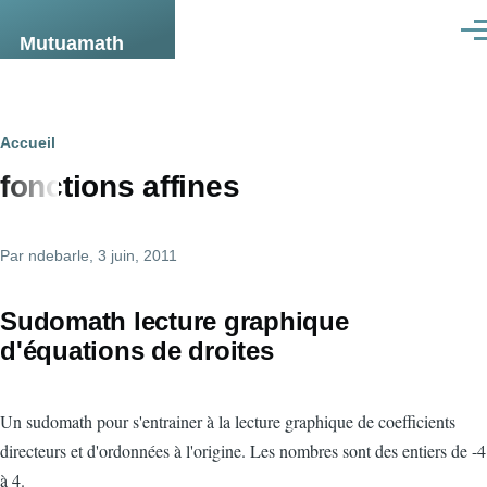
Aller au contenu principal
Men
Mutuamath
Fil
Accueil
fonctions affines
d'Ariane
Par
ndebarle
, 3 juin, 2011
Sudomath lecture graphique
d'équations de droites
Un sudomath pour s'entrainer à la lecture graphique de coefficients
directeurs et d'ordonnées à l'origine. Les nombres sont des entiers de -4
à 4.