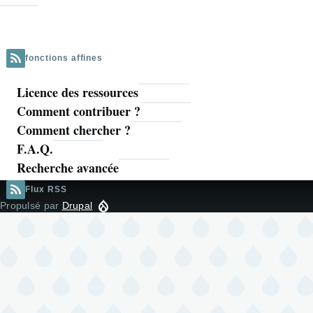
fonctions affines
Licence des ressources
Navigation
Comment contribuer ?
principale
Comment chercher ?
F.A.Q.
Recherche avancée
Flux RSS
Propulsé par
Drupal