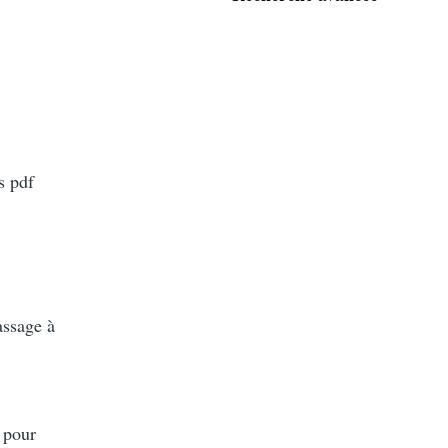
s pdf
assage à
o pour