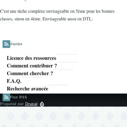
C'est une tâche complexe envisageable en 5ème pour les bonnes
classes, sinon en 4ème. Envisageable aussi en DTL.
équipe
Licence des ressources
Navigation
Comment contribuer ?
principale
Comment chercher ?
F.A.Q.
Recherche avancée
Flux RSS
Propulsé par
Drupal