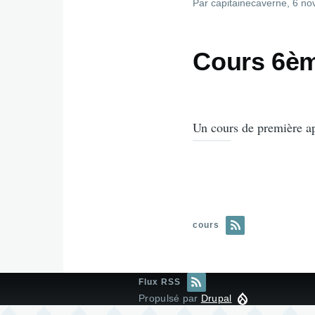
Par
capitainecaverne
, 6 n
Cours 6èm
Un cours de première ap
cours
Flux RSS
Propulsé par
Drupal