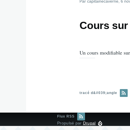
Par
capitainecaverne
, 6 n
Cours sur
Un cours modifiable sur
tracé d&#039;angle
Flux RSS
Propulsé par
Drupal