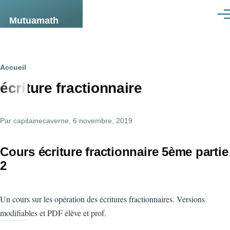
Aller au contenu principal
Men
Mutuamath
Fil
Accueil
écriture fractionnaire
d'Ariane
Par
capitainecaverne
, 6 novembre, 2019
Cours écriture fractionnaire 5ème partie
2
Un cours sur les opération des écritures fractionnaires. Versions
modifiables et PDF élève et prof.