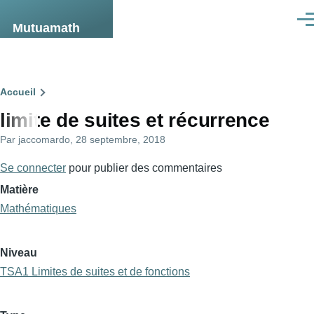
Aller au contenu principal
Men
Mutuamath
Fil
Accueil
limite de suites et récurrence
d'Ariane
Par
jaccomardo
, 28 septembre, 2018
Se connecter
pour publier des commentaires
Matière
Mathématiques
Niveau
TSA1 Limites de suites et de fonctions