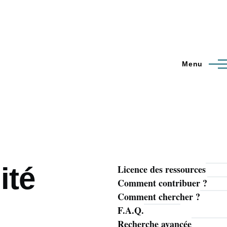
Menu
ité
Licence des ressources
Navigation
Comment contribuer ?
principale
Comment chercher ?
F.A.Q.
Recherche avancée