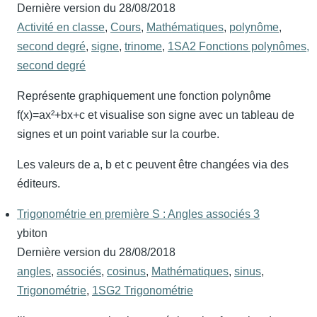
Dernière version du
28/08/2018
Activité en classe
,
Cours
,
Mathématiques
,
polynôme
,
second degré
,
signe
,
trinome
,
1SA2 Fonctions polynômes,
second degré
Représente graphiquement une fonction polynôme
f(x)=ax²+bx+c et visualise son signe avec un tableau de
signes et un point variable sur la courbe.
Les valeurs de a, b et c peuvent être changées via des
éditeurs.
Trigonométrie en première S : Angles associés 3
ybiton
Dernière version du
28/08/2018
angles
,
associés
,
cosinus
,
Mathématiques
,
sinus
,
Trigonométrie
,
1SG2 Trigonométrie