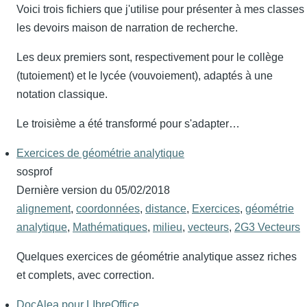
Voici trois fichiers que j'utilise pour présenter à mes classes
les devoirs maison de narration de recherche.
Les deux premiers sont, respectivement pour le collège
(tutoiement) et le lycée (vouvoiement), adaptés à une
notation classique.
Le troisième a été transformé pour s'adapter…
Exercices de géométrie analytique
sosprof
Dernière version du
05/02/2018
alignement
,
coordonnées
,
distance
,
Exercices
,
géométrie
analytique
,
Mathématiques
,
milieu
,
vecteurs
,
2G3 Vecteurs
Quelques exercices de géométrie analytique assez riches
et complets, avec correction.
DocAlea pour LIbreOffice