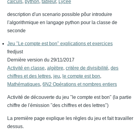
calculs
,
python
,
tableur
,
Lycée
description d'un scenario possible pôur introduire
l'algorithmique en langage python pour la classe de
seconde
Jeu "Le compte est bon" explications et exercices
fredjust
Dernière version du
29/11/2017
Activité en classe
,
algèbre
,
critère de divisibilité
,
des
chiffres et des lettres
,
jeu
,
le compte est bon
,
Mathématiques
,
6N2 Opérations et nombres entiers
Activité de découverte du jeu "le compte est bon" (la partie
chiffre de l'émission "des chiffres et des lettres")
La première page explique les règles du jeu et fait travailler
dessus.