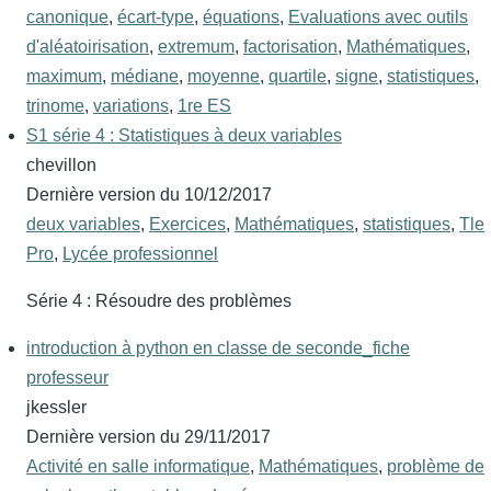
canonique
,
écart-type
,
équations
,
Evaluations avec outils
d'aléatoirisation
,
extremum
,
factorisation
,
Mathématiques
,
maximum
,
médiane
,
moyenne
,
quartile
,
signe
,
statistiques
,
trinome
,
variations
,
1re ES
S1 série 4 : Statistiques à deux variables
chevillon
Dernière version du
10/12/2017
deux variables
,
Exercices
,
Mathématiques
,
statistiques
,
Tle
Pro
,
Lycée professionnel
Série 4 : Résoudre des problèmes
introduction à python en classe de seconde_fiche
professeur
jkessler
Dernière version du
29/11/2017
Activité en salle informatique
,
Mathématiques
,
problème de