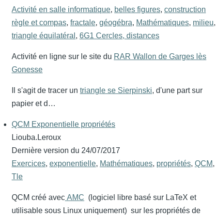
Activité en salle informatique
,
belles figures
,
construction
règle et compas
,
fractale
,
géogébra
,
Mathématiques
,
milieu
,
triangle équilatéral
,
6G1 Cercles, distances
Activité en ligne sur le site du
RAR Wallon de Garges lès
Gonesse
Il s'agit de tracer un
triangle se Sierpinski
, d'une part sur
papier et d…
QCM Exponentielle propriétés
Liouba.Leroux
Dernière version du
24/07/2017
Exercices
,
exponentielle
,
Mathématiques
,
propriétés
,
QCM
,
Tle
QCM créé avec
AMC
(logiciel libre basé sur LaTeX et
utilisable sous Linux uniquement) sur les propriétés de