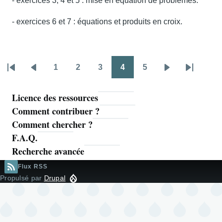
- exercices 3, 4 et 5 : mise en équation de problèmes.
- exercices 6 et 7 : équations et produits en croix.
1
2
3
4
5
Pagination
Première
Page
Page
Page
Page
Page
Page
Page
Dernière
page
précédente
suivante
page
Licence des ressources
Navigation
Comment contribuer ?
principale
Comment chercher ?
F.A.Q.
Recherche avancée
Flux RSS
Propulsé par
Drupal