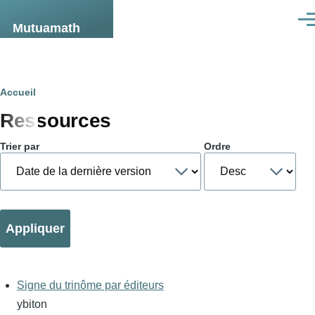
Aller au contenu principal
Men
Mutuamath
Fil
Accueil
Ressources
d'Ariane
Trier par
Ordre
Signe du trinôme par éditeurs
ybiton