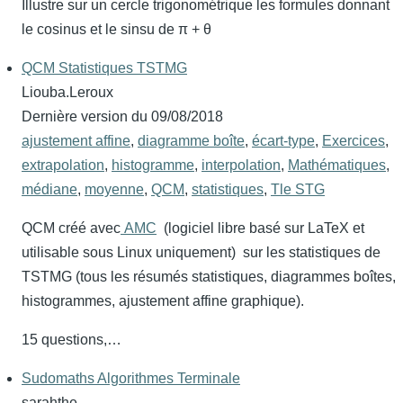
Illustre sur un cercle trigonométrique les formules donnant
le cosinus et le sinsu de π + θ
QCM Statistiques TSTMG
Liouba.Leroux
Dernière version du
09/08/2018
ajustement affine
,
diagramme boîte
,
écart-type
,
Exercices
,
extrapolation
,
histogramme
,
interpolation
,
Mathématiques
,
médiane
,
moyenne
,
QCM
,
statistiques
,
Tle STG
QCM créé avec
AMC
(logiciel libre basé sur LaTeX et
utilisable sous Linux uniquement) sur les statistiques de
TSTMG (tous les résumés statistiques, diagrammes boîtes,
histogrammes, ajustement affine graphique).
15 questions,…
Sudomaths Algorithmes Terminale
sarahthe